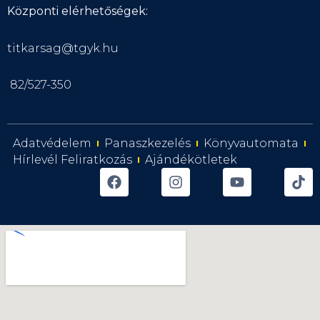
Központi elérhetőségek:
titkarsag@tgyk.hu
82/527-350
Adatvédelem
Panaszkezelés
Könyvautomata
Hírlevél Feliratkozás
Ajándékötletek