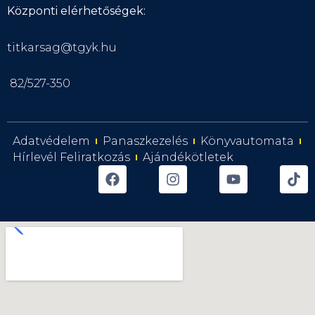
Központi elérhetőségek:
titkarsag@tgyk.hu
82/527-350
Adatvédelem
Panaszkezelés
Könyvautomata
Hírlevél Feliratkozás
Ajándékötletek