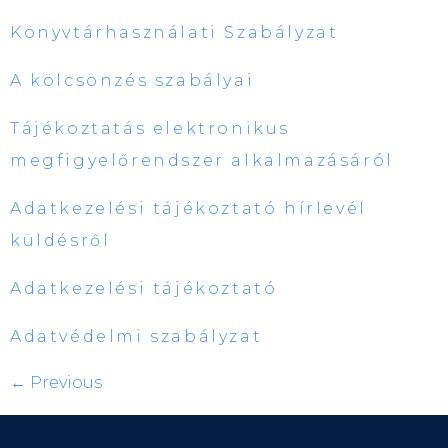
Könyvtárhasználati Szabályzat
A kölcsönzés szabályai
Tájékoztatás elektronikus
megfigyelőrendszer alkalmazásáról
Adatkezelési tájékoztató hírlevél
küldésről
Adatkezelési tájékoztató
Adatvédelmi szabályzat
←
Previous