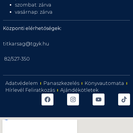
szombat: zárva
vasárnap: zárva
Központi elérhetőségek:
titkarsag@tgyk.hu
82/527-350
Adatvédelem
Panaszkezelés
Könyvautomata
Hírlevél Feliratkozás
Ajándékötletek