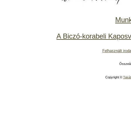
Munk
A Biczó-korabeli Kaposv
Felhasznált irod
Összeáll
Copyright ©
Takát