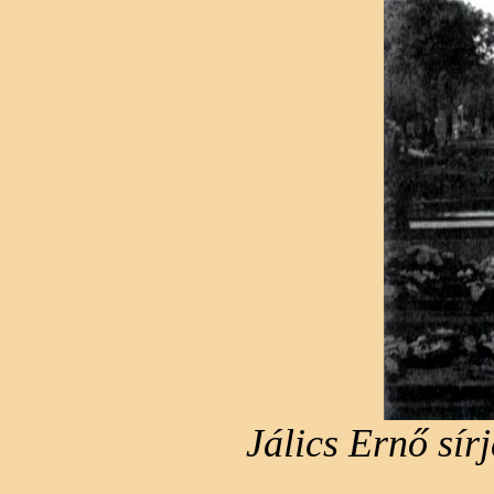
Jálics Ernő sír