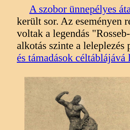
A szobor ünnepélyes át
került sor. Az eseményen 
voltak a legendás "Rosseb-
alkotás szinte a leleplezés
és támadások céltáblájává l