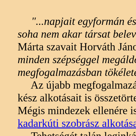
"...napjait egyformán é
soha nem akar társat belev
Márta szavait Horváth Jáno
minden szépséggel megáldot
megfogalmazásban tökéletes
Az újabb megfogalmazáso
kész alkotásait is összetör
Mégis mindezek ellenére is
kadarkúti szobrász alkotás