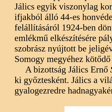
Jálics egyik viszonylag ko
ifjakból álló 44-es honvéd
felállításáról 1924-ben dö
emlékmű elkészítésére pály
szobrász nyújtott be jeligé
Somogy megyéhez kötődő 
A bizottság Jálics Ernő
ki győztesként. Jálics a v
gyalogezredre hadnagyakén