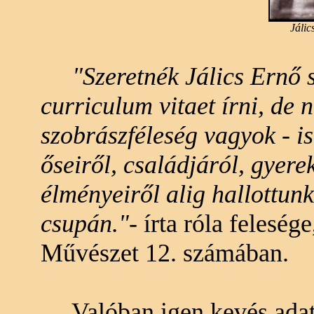
Jálic
"Szeretnék Jálics Ernő
curriculum vitaet írni, de 
szobrászféleség vagyok - i
őseiről, családjáról, gyere
élményeiről alig hallottunk
csupán."
- írta róla felesé
Művészet 12. számában.
Valóban igen kevés adat ta