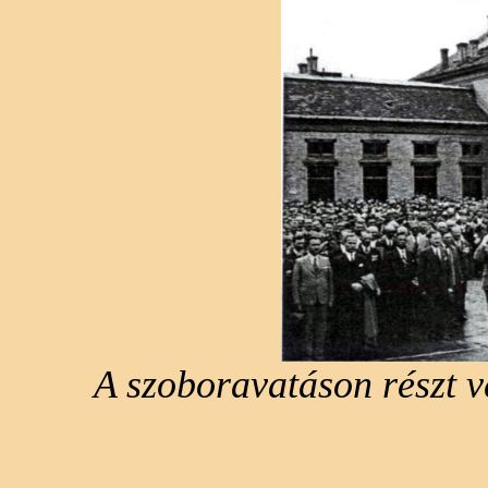
A szoboravatáson részt v