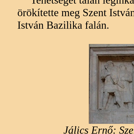
Tehetségét talán leginká
örökítette meg Szent Istvá
István Bazilika falán.
Jálics Ernő: Sz