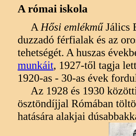
A római iskola
A
Hősi emlékmű
Jálics 
duzzadó férfialak és az or
tehetségét. A huszas évekbe
munkáit
, 1927-től tagja le
1920-as - 30-as évek fordu
Az 1928 és 1930 közötti
ösztöndíjjal Rómában tölt
hatására alakjai dúsabbak