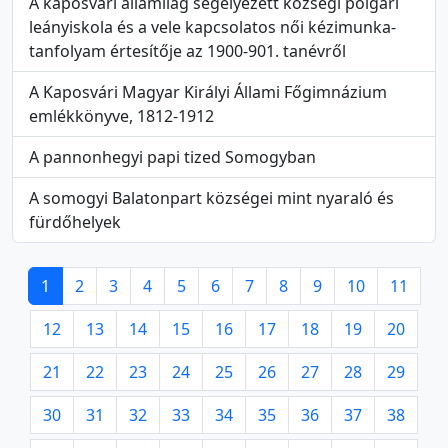
A kaposvári államilag segélyezett községi polgári
leányiskola és a vele kapcsolatos női kézimunka-
tanfolyam értesítője az 1900-901. tanévről
A Kaposvári Magyar Királyi Állami Főgimnázium
emlékkönyve, 1812-1912
A pannonhegyi papi tized Somogyban
A somogyi Balatonpart községei mint nyaraló és
fürdőhelyek
1
2
3
4
5
6
7
8
9
10
11
12
13
14
15
16
17
18
19
20
21
22
23
24
25
26
27
28
29
30
31
32
33
34
35
36
37
38