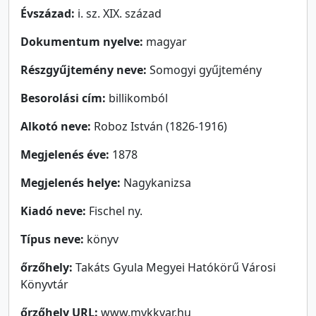
Évszázad:
i. sz. XIX. század
Dokumentum nyelve:
magyar
Részgyűjtemény neve:
Somogyi gyűjtemény
Besorolási cím:
billikomból
Alkotó neve:
Roboz István (1826-1916)
Megjelenés éve:
1878
Megjelenés helye:
Nagykanizsa
Kiadó neve:
Fischel ny.
Típus neve:
könyv
őrzőhely:
Takáts Gyula Megyei Hatókörű Városi
Könyvtár
őrzőhely URL:
www.mvkkvar.hu