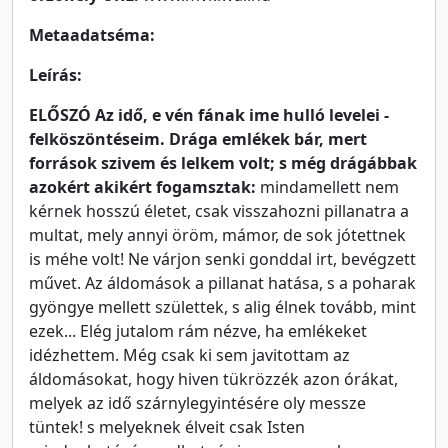
Metaadatséma:
Leírás:
ELŐSZÓ Az idő, e vén fának ime hulló levelei -
felköszöntéseim. Drága emlékek bár, mert
források szivem és lelkem volt; s még drágábbak
azokért akikért fogamsztak:
mindamellett nem
kérnek hosszú életet, csak visszahozni pillanatra a
multat, mely annyi öröm, mámor, de sok jótettnek
is méhe volt! Ne várjon senki gonddal irt, bevégzett
művet. Az áldomások a pillanat hatása, s a poharak
gyöngye mellett születtek, s alig élnek tovább, mint
ezek... Elég jutalom rám nézve, ha emlékeket
idézhettem. Még csak ki sem javitottam az
áldomásokat, hogy hiven tükrözzék azon órákat,
melyek az idő szárnylegyintésére oly messze
tüntek! s melyeknek élveit csak Isten