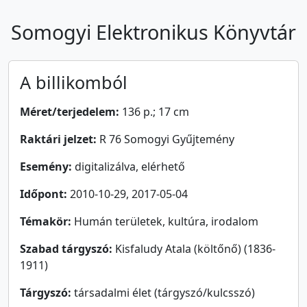
Somogyi Elektronikus Könyvtár
A billikomból
Méret/terjedelem:
136 p.; 17 cm
Raktári jelzet:
R 76 Somogyi Gyűjtemény
Esemény:
digitalizálva, elérhető
Időpont:
2010-10-29, 2017-05-04
Témakör:
Humán területek, kultúra, irodalom
Szabad tárgyszó:
Kisfaludy Atala (költőnő) (1836-
1911)
Tárgyszó:
társadalmi élet (tárgyszó/kulcsszó)