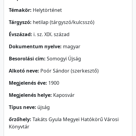
Témakör:
Helytörténet
Tárgyszó:
hetilap (tárgyszó/kulcsszó)
Évszázad:
i. sz. XIX. század
Dokumentum nyelve:
magyar
Besorolási cím:
Somogyi Újság
Alkotó neve:
Poór Sándor (szerkesztő)
Megjelenés éve:
1900
Megjelenés helye:
Kaposvár
Típus neve:
újság
őrzőhely:
Takáts Gyula Megyei Hatókörű Városi
Könyvtár