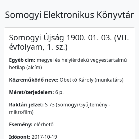
Somogyi Elektronikus Könyvtár
Somogyi Újság 1900. 01. 03. (VII.
évfolyam, 1. sz.)
Egyéb cím:
megyei és helyiérdekű vegyestartalmú
hetilap (alcím)
Közreműködő neve:
Obetkó Károly (munkatárs)
Méret/terjedelem:
6 p.
Raktári jelzet:
S 73 (Somogyi Gyűjtemény -
mikrofilm)
Esemény:
elérhető
Időpont:
2017-10-19