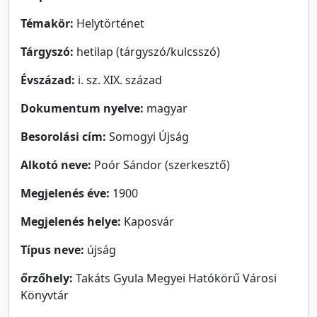
Témakör:
Helytörténet
Tárgyszó:
hetilap (tárgyszó/kulcsszó)
Évszázad:
i. sz. XIX. század
Dokumentum nyelve:
magyar
Besorolási cím:
Somogyi Újság
Alkotó neve:
Poór Sándor (szerkesztő)
Megjelenés éve:
1900
Megjelenés helye:
Kaposvár
Típus neve:
újság
őrzőhely:
Takáts Gyula Megyei Hatókörű Városi
Könyvtár