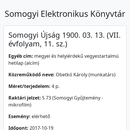
Somogyi Elektronikus Könyvtár
Somogyi Újság 1900. 03. 13. (VII.
évfolyam, 11. sz.)
Egyéb cím:
megyei és helyiérdekű vegyestartalmú
hetilap (alcím)
Közreműködő neve:
Obetkó Károly (munkatárs)
Méret/terjedelem:
4 p.
Raktári jelzet:
S 73 (Somogyi Gyűjtemény -
mikrofilm)
Esemény:
elérhető
Időpont:
2017-10-19