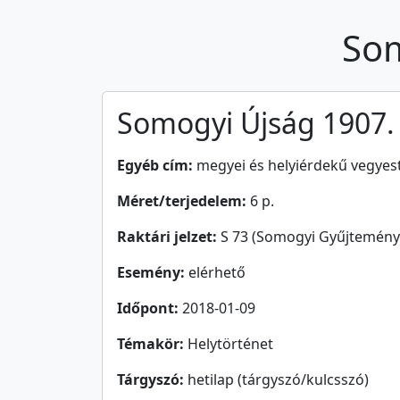
Som
Somogyi Újság 1907. 1
Egyéb cím:
megyei és helyiérdekű vegyest
Méret/terjedelem:
6 p.
Raktári jelzet:
S 73 (Somogyi Gyűjtemény 
Esemény:
elérhető
Időpont:
2018-01-09
Témakör:
Helytörténet
Tárgyszó:
hetilap (tárgyszó/kulcsszó)