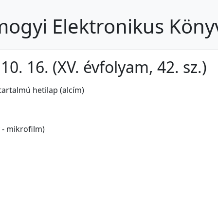
ogyi Elektronikus Köny
0. 16. (XV. évfolyam, 42. sz.)
artalmú hetilap (alcím)
- mikrofilm)