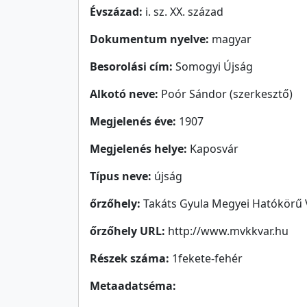
Évszázad:
i. sz. XX. század
Dokumentum nyelve:
magyar
Besorolási cím:
Somogyi Újság
Alkotó neve:
Poór Sándor (szerkesztő)
Megjelenés éve:
1907
Megjelenés helye:
Kaposvár
Típus neve:
újság
őrzőhely:
Takáts Gyula Megyei Hatókörű 
őrzőhely URL:
http://www.mvkkvar.hu
Részek száma:
1fekete-fehér
Metaadatséma: