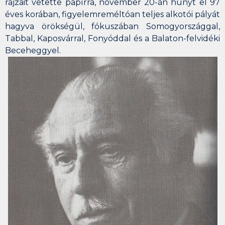
rajzait vetette papírra, november 20-án hunyt el 97
éves korában, figyelemreméltóan teljes alkotói pályát
hagyva örökségül, fókuszában Somogyországgal,
Tabbal, Kaposvárral, Fonyóddal és a Balaton-felvidéki
Beceheggyel.