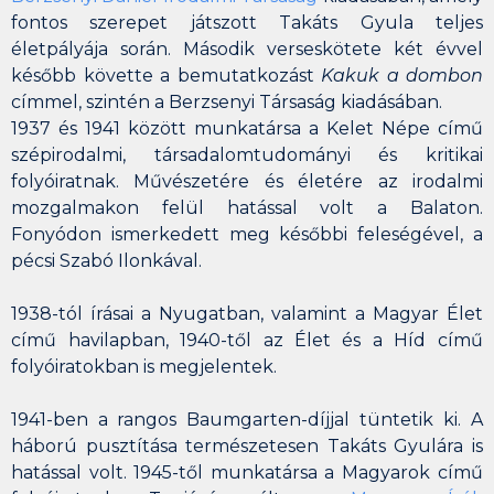
fontos szerepet játszott Takáts Gyula teljes
életpályája során. Második verseskötete két évvel
később követte a bemutatkozást
Kakuk a dombon
címmel, szintén a Berzsenyi Társaság kiadásában.
1937 és 1941 között munkatársa a
Kelet Népe
című
szépirodalmi, társadalomtudományi és kritikai
folyóiratnak. Művészetére és életére az irodalmi
mozgalmakon felül hatással volt a Balaton.
Fonyódon ismerkedett meg későbbi feleségével, a
pécsi
Szabó Ilonkával.
1938-tól írásai a Nyugatban, valamint a
Magyar Élet
című havilapban, 1940-től az
Élet
és a
Híd
című
folyóiratokban is megjelentek.
1941-ben a rangos
Baumgarten-díj
jal tüntetik ki. A
háború pusztítása természetesen Takáts Gyulára is
hatással volt. 1945-től munkatársa a
Magyarok
című