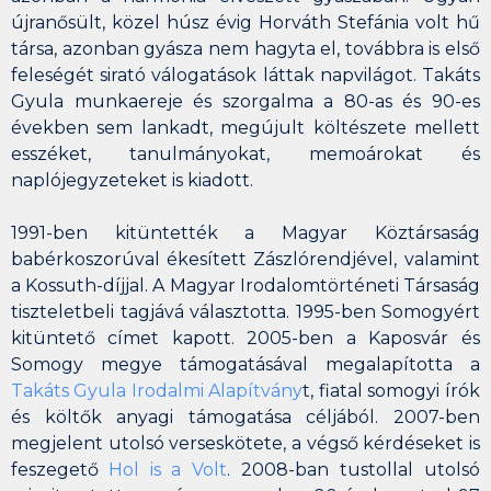
újranősült, közel húsz évig
Horváth Stefánia
volt hű
társa, azonban gyásza nem hagyta el, továbbra is első
feleségét sirató válogatások láttak napvilágot. Takáts
Gyula munkaereje és szorgalma a 80-as és 90-es
években sem lankadt, megújult költészete mellett
esszéket, tanulmányokat, memoárokat és
naplójegyzeteket is kiadott.
1991-ben kitüntették a
Magyar Köztársaság
babérkoszorúval ékesített Zászlórendjével
, valamint
a
Kossuth-díjjal
. A Magyar Irodalomtörténeti Társaság
tiszteletbeli tagjává választotta. 1995-ben
Somogyért
kitüntető címet
kapott. 2005-ben a Kaposvár és
Somogy megye támogatásával megalapította a
Takáts Gyula Irodalmi Alapítvány
t, fiatal somogyi írók
és költők anyagi támogatása céljából. 2007-ben
megjelent utolsó verseskötete, a végső kérdéseket is
feszegető
Hol is a Volt
. 2008-ban tustollal utolsó