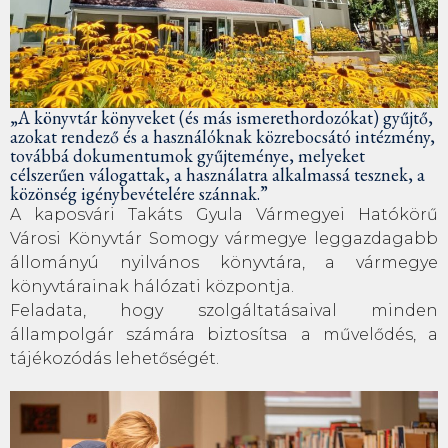
„A könyvtár könyveket (és más ismerethordozókat) gyűjtő,
azokat rendező és a használóknak közrebocsátó intézmény,
továbbá dokumentumok gyűjteménye, melyeket
célszerűen válogattak, a használatra alkalmassá tesznek, a
közönség igénybevételére szánnak.”
A kaposvári Takáts Gyula Vármegyei Hatókörű
Városi Könyvtár Somogy vármegye leggazdagabb
állományú nyilvános könyvtára, a vármegye
könyvtárainak hálózati központja.
Feladata, hogy szolgáltatásaival minden
állampolgár számára biztosítsa a művelődés, a
tájékozódás lehetőségét.