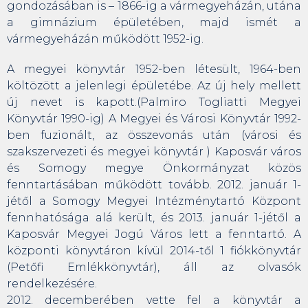
gondozásában is – 1866-ig a vármegyeházán, utána
a gimnázium épületében, majd ismét a
vármegyeházán működött 1952-ig.
A megyei könyvtár 1952-ben létesült, 1964-ben
költözött a jelenlegi épületébe. Az új hely mellett
új nevet is kapott.(Palmiro Togliatti Megyei
Könyvtár 1990-ig) A Megyei és Városi Könyvtár 1992-
ben fuzionált, az összevonás után (városi és
szakszervezeti és megyei könyvtár ) Kaposvár város
és Somogy megye Önkormányzat közös
fenntartásában működött tovább. 2012. január 1-
jétől a Somogy Megyei Intézménytartó Központ
fennhatósága alá került, és 2013. január 1-jétől a
Kaposvár Megyei Jogú Város lett a fenntartó. A
központi könyvtáron kívül 2014-től 1 fiókkönyvtár
(Petőfi Emlékkönyvtár), áll az olvasók
rendelkezésére.
2012. decemberében vette fel a könyvtár a