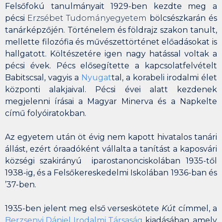
Felsőfokú tanulmányait 1929-ben kezdte meg a
pécsi
Erzsébet Tudományegyetem
bölcsészkarán és
tanárképzőjén. Történelem és földrajz szakon tanult,
mellette filozófia és művészettörténet előadásokat is
hallgatott. Költészetére igen nagy hatással voltak a
pécsi évek. Pécs elősegítette a kapcsolatfelvételt
Babitscsal, vagyis a
Nyugat
tal, a korabeli irodalmi élet
központi alakjaival. Pécsi évei alatt kezdenek
megjelenni írásai a
Magyar Minerva
és a
Napkelte
című folyóiratokban.
Az egyetem után öt évig nem kapott hivatalos tanári
állást, ezért óraadóként vállalta a tanítást a
kaposvári
községi szakirányú iparostanonciskolában
1935-től
1938-ig, és a
Felsőkereskedelmi Iskolában
1936-ban és
’37-ben.
1935-ben jelent meg első verseskötete
Kút
címmel, a
Berzsenyi Dániel Irodalmi Társaság
kiadásában, amely