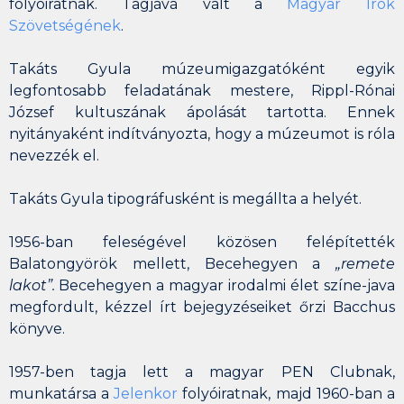
folyóiratnak. Tagjává vált a
Magyar Írók
Szövetségének
.
Takáts Gyula múzeumigazgatóként
egyik
legfontosabb feladatának mestere, Rippl-Rónai
József kultuszának ápolását tartotta. Ennek
nyitányaként indítványozta, hogy a múzeumot is róla
nevezzék el.
Takáts Gyula tipográfusként is megállta a helyét.
1956-ban feleségével közösen felépítették
Balatongyörök mellett, Becehegyen a
„remete
lakot”.
Becehegyen a magyar irodalmi élet színe-java
megfordult, kézzel írt bejegyzéseiket őrzi
Bacchus
könyve
.
1957-ben tagja lett a
magyar PEN Club
nak,
munkatársa a
Jelenkor
folyóiratnak, majd 1960-ban a