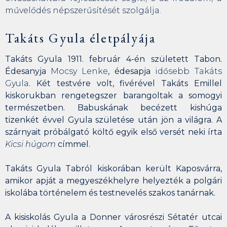
művelődés népszerűsítését szolgálja.
Takáts Gyula életpályája
Takáts Gyula 1911. február 4-én született Tabon.
Édesanyja
Mocsy Lenke
, édesapja
idősebb Takáts
Gyula
. Két testvére volt, fivérével Takáts Emillel
kiskorukban rengetegszer barangoltak a somogyi
természetben. Babuskának becézett kishúga
tizenkét évvel Gyula születése után jön a világra. A
szárnyait próbálgató költő egyik első versét neki írta
Kicsi húgom
címmel.
Takáts Gyula Tabról kiskorában került Kaposvárra,
amikor apját a megyeszékhelyre helyezték a polgári
iskolába történelem és testnevelés szakos tanárnak.
A kisiskolás Gyula a Donner városrészi Sétatér utcai