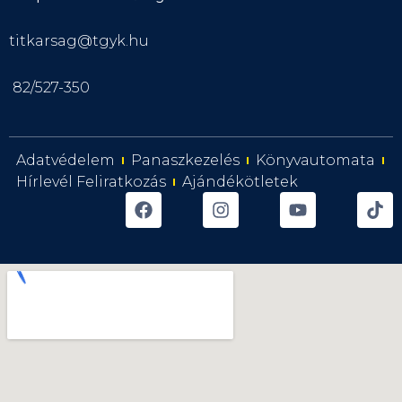
titkarsag@tgyk.hu
82/527-350
Adatvédelem
Panaszkezelés
Könyvautomata
Hírlevél Feliratkozás
Ajándékötletek