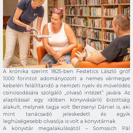
A krónika szerint 1825-ben Festetics László gróf
1000 forintot adományozott a nemes vármegye
kebelén felállítandó a nemzeti nyelv és művelődés
csinosodására szolgáló „olvasó intézet” javára. Az
alapítással egy időben könyvvásárló bizottság
alakult, melynek tagja volt Berzsenyi Dániel is, aki
mint tanácsadó jeleskedett és egyik
leghűségesebb olvasója is volt a könyvtárnak.
A könyvtár megalakulásától – Somssich Pál