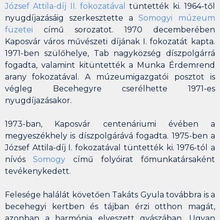
József Attila-díj II. fokozatával
tüntették ki. 1964-től
nyugdíjazásáig szerkesztette a
Somogyi múzeum
füzetei
című sorozatot. 1970 decemberében
Kaposvár város művészeti díjának I. fokozatát
kapta.
1971-ben szülőhelye, Tab nagyközség díszpolgárrá
fogadta, valamint kitüntették a
Munka Érdemrend
arany fokozatával
. A múzeumigazgatói posztot is
végleg Becehegyre cserélhette 1971-es
nyugdíjazásakor.
1973-ban, Kaposvár centenáriumi évében a
megyeszékhely is díszpolgárává fogadta. 1975-ben a
József Attila-díj I. fokozatával
tüntették ki. 1976-tól a
nívós
Somogy
című folyóirat főmunkatársaként
tevékenykedett.
Felesége halálát követően Takáts Gyula továbbra is a
becehegyi kertben és tájban érzi otthon magát,
azonban a harmónia elveszett gyászában. Ugyan