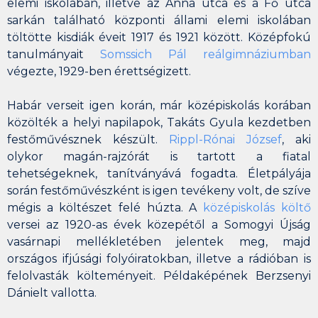
elemi iskolában, illetve az Anna utca és a Fő utca
sarkán található
központi állami elemi iskolában
töltötte kisdiák éveit 1917 és 1921 között. Középfokú
tanulmányait
Somssich Pál reálgimnáziumban
végezte, 1929-ben érettségizett.
Habár verseit igen korán, már középiskolás korában
közölték a helyi napilapok, Takáts Gyula kezdetben
festőművésznek készült.
Rippl-Rónai József
, aki
olykor magán-rajzórát is tartott a fiatal
tehetségeknek, tanítványává fogadta. Életpályája
során festőművészként is igen tevékeny volt, de szíve
mégis a költészet felé húzta. A
középiskolás költő
versei az 1920-as évek közepétől a Somogyi Újság
vasárnapi mellékletében jelentek meg, majd
országos ifjúsági folyóiratokban, illetve a rádióban is
felolvasták költeményeit. Példaképének Berzsenyi
Dánielt vallotta.