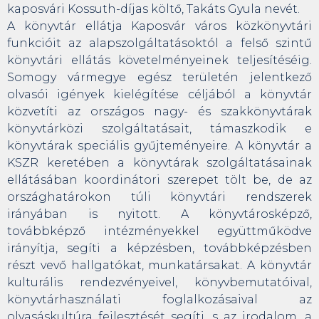
kaposvári Kossuth-díjas költő, Takáts Gyula nevét.
A könyvtár ellátja Kaposvár város közkönyvtári
funkcióit az alapszolgáltatásoktól a felső szintű
könyvtári ellátás követelményeinek teljesítéséig.
Somogy vármegye egész területén jelentkező
olvasói igények kielégítése céljából a könyvtár
közvetíti az országos nagy- és szakkönyvtárak
könyvtárközi szolgáltatásait, támaszkodik e
könyvtárak speciális gyűjteményeire. A könyvtár a
KSZR keretében a könyvtárak szolgáltatásainak
ellátásában koordinátori szerepet tölt be, de az
országhatárokon túli könyvtári rendszerek
irányában is nyitott. A könyvtárosképző,
továbbképző intézményekkel együttműködve
irányítja, segíti a képzésben, továbbképzésben
részt vevő hallgatókat, munkatársakat. A könyvtár
kulturális rendezvényeivel, könyvbemutatóival,
könyvtárhasználati foglalkozásaival az
olvasáskultúra fejlesztését segíti, s az irodalom, a