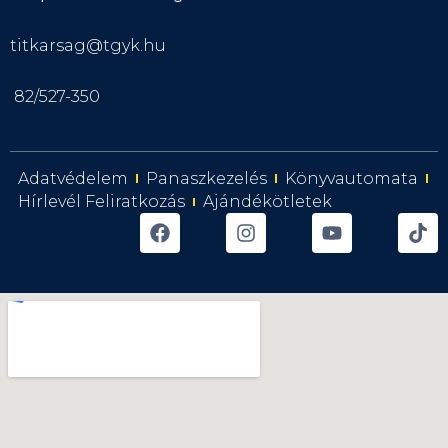
titkarsag@tgyk.hu
82/527-350
Adatvédelem
Panaszkezelés
Könyvautomata
Hírlevél Feliratkozás
Ajándékötletek