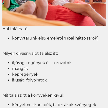
Hol található:
könyvtárunk első emeletén (bal hátsó sarok)
Milyen olvasnivalót találsz itt:
ifjúsági regények és -sorozatok
mangák
képregények
ifjúsági folyóiratok
Mit találsz itt a könyveken kívül:
kényelmes kanapék, babzsákok, szőnyegek