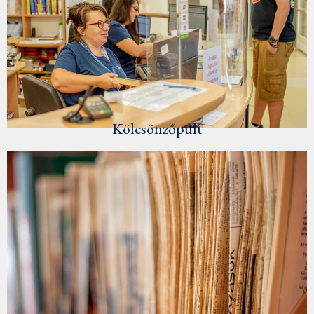
Kölcsönzőpult