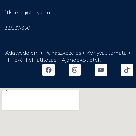
titkarsag@tgyk.hu
82/527-350
Adatvédelem
Panaszkezelés
Könyvautomata
Hírlevél Feliratkozás
Ajándékötletek