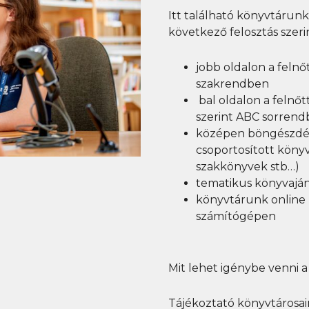
Itt található könyvtárun
következő felosztás szeri
jobb oldalon a felnő
szakrendben
bal oldalon a felnő
szerint ABC sorren
középen böngészd
csoportosított köny
szakkönyvek stb…)
tematikus könyvaján
könyvtárunk online 
számítógépen
Mit lehet igénybe venni a
Tájékoztató könyvtárosai