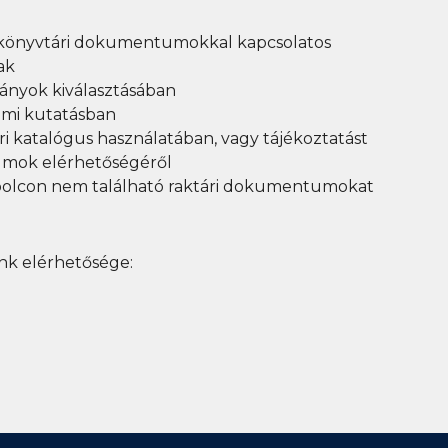
, könyvtári dokumentumokkal kapcsolatos
ak
ányok kiválasztásában
lmi kutatásban
i katalógus használatában, vagy tájékoztatást
mok elérhetőségéről
dpolcon nem található raktári dokumentumokat
ink
elérhetősége: