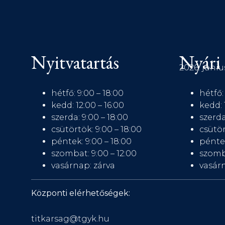
Nyitvatartás
Nyári 
2026. júniu
hétfő: 9:00 – 18:00
hétfő:
kedd: 12:00 – 16:00
kedd: 
szerda: 9:00 – 18:00
szerda
csütörtök: 9:00 – 18:00
csütör
péntek: 9:00 – 18:00
péntek
szombat: 9:00 – 12:00
szomb
vasárnap: zárva
vasárn
Központi elérhetőségek:
titkarsag@tgyk.hu