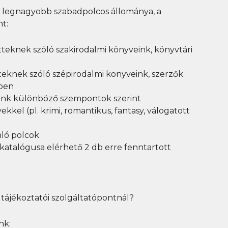
k legnagyobb szabadpolcos állománya, a
nt:
tteknek szóló szakirodalmi könyveink,
könyvtári
tteknek szóló szépirodalmi könyveink, szerzők
dben
énk különböző
szempontok
szerint
vekkel
(pl. krimi, romantikus, fantasy, válogatott
ló polcok
katalógusa elérhető 2 db erre fenntartott
 tájékoztatói szolgáltatópontnál?
nk: