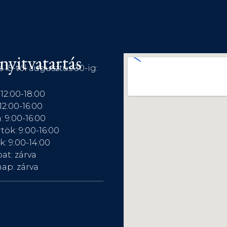
nyitvatartás
s 15-től augusztus 30-ig:
 12:00-18:00
12:00-16:00
: 9:00-16:00
tök: 9:00-16:00
: 9:00-14:00
at: zárva
ap: zárva