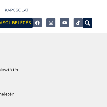
KAPCSOLAT
ASÓI BELÉPÉS
lasztó tér
meletén