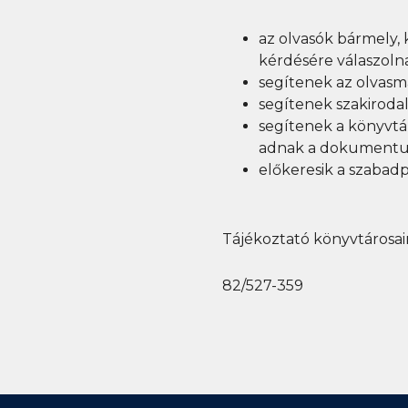
az olvasók bármely
kérdésére válaszoln
segítenek
az olvasm
segítenek szakiroda
segítenek a könyvtár
adnak
a dokumentu
előkeresik a szaba
T
ájékoztató könyvtárosa
82/527-359