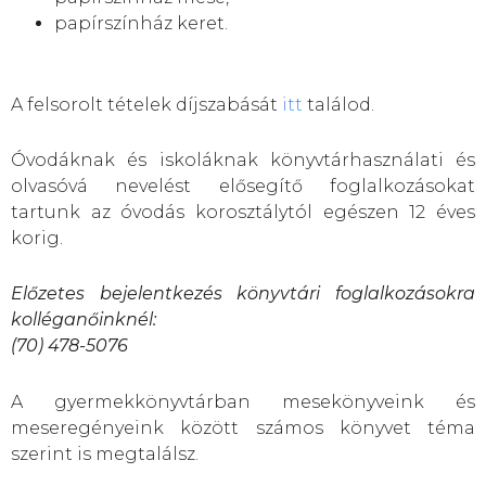
papírszínház keret.
A felsorolt tételek díjszabását
itt
találod.
Óvodáknak és iskoláknak könyvtárhasználati és
olvasóvá nevelést elősegítő foglalkozásokat
tartunk az óvodás korosztálytól egészen 12 éves
korig.
Előzetes bejelentkezés könyvtári foglalkozásokra
kolléganőinknél:
(70) 478-5076
A gyermekkönyvtárban mesekönyveink és
meseregényeink között számos könyvet téma
szerint is megtalálsz.