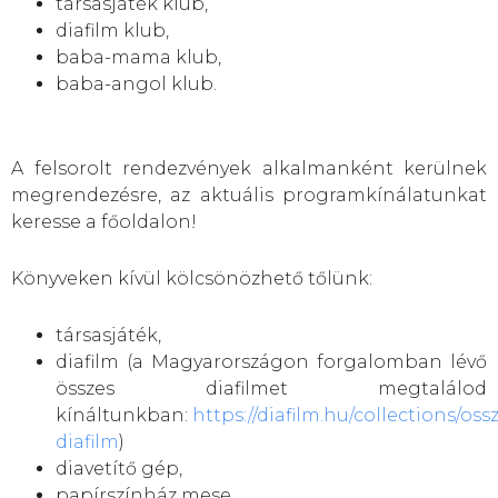
társasjáték klub,
diafilm klub,
baba-mama klub,
baba-angol klub.
A felsorolt rendezvények alkalmanként kerülnek
megrendezésre, az aktuális programkínálatunkat
keresse a főoldalon!
Könyveken kívül kölcsönözhető tőlünk:
társasjáték,
diafilm (a Magyarországon forgalomban lévő
összes diafilmet megtalálod
kínáltunkban:
https://diafilm.hu/collections/oss
diafilm
)
diavetítő gép,
papírszínház mese,