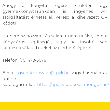
Ahogy a könyvtár egész területén, úgy
gyermekkönyvtárunkban is ingyenes wifi
szolgáltatást érhetsz el. Keresd a kihelyezett QR
kódot!
Ha betérsz hozzánk és valamit nem találsz, kérd a
könyvtáros segítségét, vagy ha távolról van
kérdésed válaszd ezeket az elérhetőségeket:
Telefon: (70) 478-5076
E-mail:
gyerekkonyvtar@tgyk.hu
vagy használd az
online
katalógusunkat:
https://opac3.kaposvar.monguz.hu/