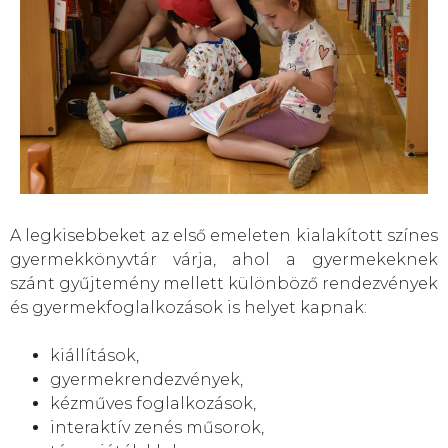
A legkisebbeket az első emeleten kialakított színes
gyermekkönyvtár várja, ahol a gyermekeknek
szánt gyűjtemény mellett különböző rendezvények
és gyermekfoglalkozások is helyet kapnak:
kiállítások,
gyermekrendezvények,
kézműves foglalkozások,
interaktív zenés műsorok,