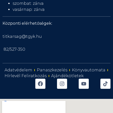
szombat: zárva
vasárnap: zárva
Központi elérhetőségek:
titkarsag@tgyk.hu
82/527-350
Adatvédelem
Panaszkezelés
Könyvautomata
Hírlevél Feliratkozás
Ajándékötletek