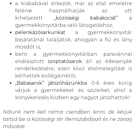
a kisbabával érkezők, már az első emeletre
felérve használhatják az ott
kihelyezett
„közösségi babakocsit”
a
gyermekkönyvtárba való látogatáshoz,
pelenkázósarkunkat
a gyermekkönyvtár
bejáratánál találjátok, ahogyan a fiú és lány
mosdót is,
bent a gyermekkönyvtárban paravánnal
elválasztott
szoptatósarok
áll az édesanyák
rendelkezésére, ezen kívül ételmelegítést is
kérhettek kollégáinktól,
„Babasarok” játszóházunkba
0-6 éves korig
várjuk a gyermekeket és szüleiket, ahol a
könyvkeresés közben egy nagyot játszhattok!
Nálunk nem kell néma csendben lenni, de kérjük
tartsd be a közösségi tér illemszabályait és ne zavarj
másokat.