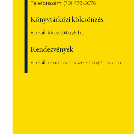
Telefonszám:
(70) 478-5076
Könyvtárközi kölcsönzés
E-mail:
kkozi@tgyk.hu
Rendezvények
E-mail:
rendezvenyszervezo@tgyk.hu