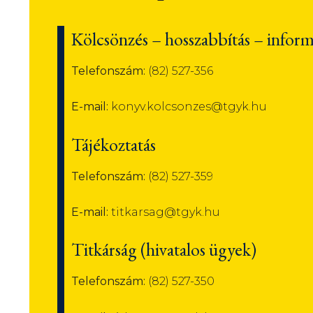
Kölcsönzés – hosszabbítás – infor
Telefonszám:
(82) 527-356
E-mail:
konyv.kolcsonzes@tgyk.hu
Tájékoztatás
Telefonszám:
(82) 527-359
E-mail:
titkarsag@tgyk.hu
Titkárság (hivatalos ügyek)
Telefonszám:
(82) 527-350