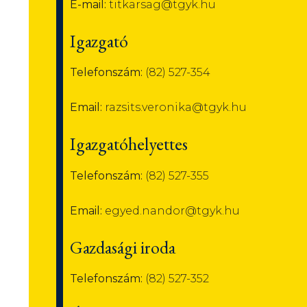
E-mail:
titkarsag@tgyk.hu
Igazgató
Telefonszám:
(82) 527-354
Email:
razsits.veronika@tgyk.hu
Igazgatóhelyettes
Telefonszám:
(82) 527-355
Email:
egyed.nandor@tgyk.hu
Gazdasági iroda
Telefonszám:
(82) 527-352