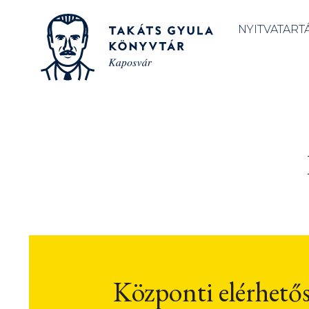
NYITVATART
Központi elérhető