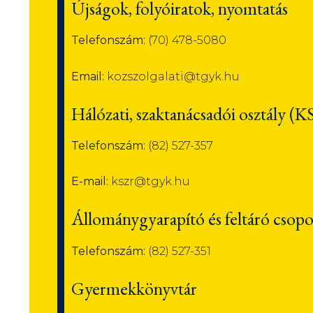
Újságok, folyóiratok, nyomtatás
Telefonszám:
(70) 478-5080
Email:
kozszolgalati@tgyk.hu
Hálózati, szaktanácsadói osztály (
Telefonszám:
(82) 527-357
E-mail:
kszr@tgyk.hu
Állománygyarapító és feltáró csopo
Telefonszám:
(82) 527-351
Gyermekkönyvtár