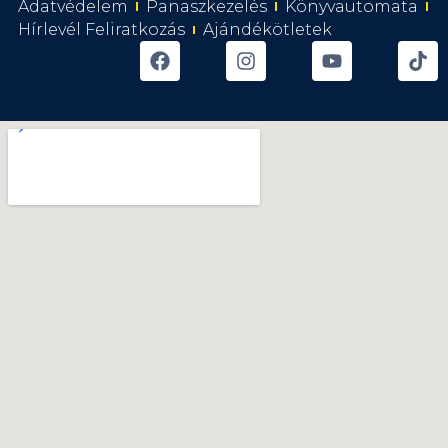
Adatvédelem
Panaszkezelés
Könyvautomata
Hírlevél Feliratkozás
Ajándékötletek