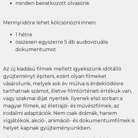
minden beiratkozott olvasónk
Mennyi időre lehet kölcsönözni innen:
1 hétre
összesen egyszerre 5 db audiovizuális
dokumentumot
Az új kiadású filmek mellett igyekszünk időtálló
gyűjteményt építeni, ezért olyan filmeket
vásárolunk, melyek sok év múlva is érdeklődésre
tarthatnak számot, illetve filmtörténeti értékük van,
vagy szakmai díjat nyertek. Ilyenek első sorban a
magyar filmek, az életrajzi- és művészfilmek, az
irodalmi adaptációk. Nem csak drámák, hanem
vígjátékok, akció-, animáció- és dokumentumfilmek is
helyet kapnak gyűjteményünkben.