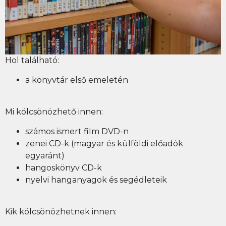
Hol található:
a könyvtár első emeletén
Mi kölcsönözhető innen:
számos ismert film DVD-n
zenei CD-k (magyar és külföldi előadók
egyaránt)
hangoskönyv CD-k
nyelvi hanganyagok és segédleteik
Kik kölcsönözhetnek innen: