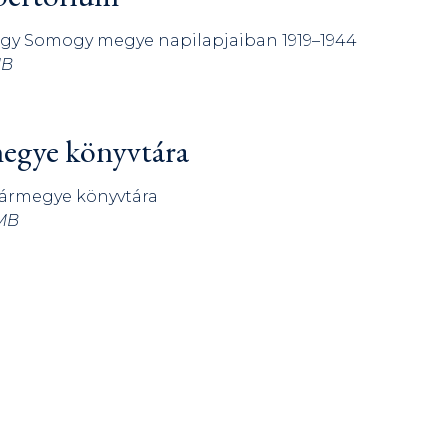
ügy Somogy megye napilapjaiban 1919–1944
MB
megye könyvtára
vármegye könyvtára
 MB