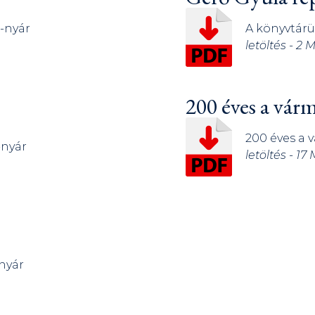
z-nyár
A könyvtár
letöltés - 2 
l
200 éves a vár
200 éves a 
-nyár
letöltés - 17
-nyár