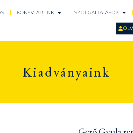
ÁS
KÖNYVTÁRUNK
SZOLGÁLTATÁSOK
OLV
Kiadványaink
Gerő Gyula re