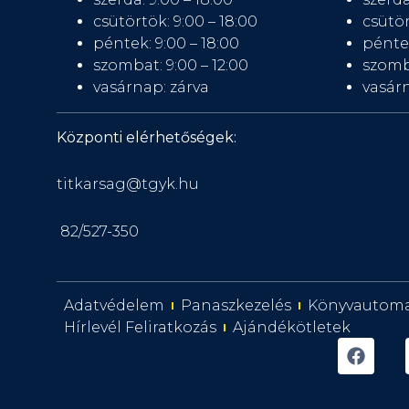
csütörtök: 9:00 – 18:00
csütör
péntek: 9:00 – 18:00
péntek
szombat: 9:00 – 12:00
szomb
vasárnap: zárva
vasárn
Központi elérhetőségek:
titkarsag@tgyk.hu
82/527-350
Adatvédelem
Panaszkezelés
Könyvautom
Hírlevél Feliratkozás
Ajándékötletek