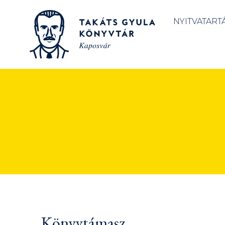
NYITVATART
Könyvtámasz