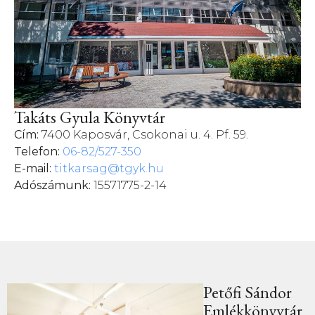
Takáts Gyula Könyvtár
Cím:
7400 Kaposvár, Csokonai u. 4. Pf. 59.
Telefon:
06-82/527-350
E-mail:
titkarsag@tgyk.hu
Adószámunk:
15571775-2-14
Petőfi Sándor
Emlékkönyvtár