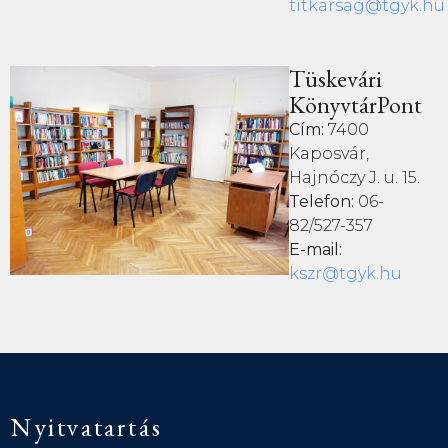
titkarsag@tgyk.hu
Tüskevári
KönyvtárPont
Cím:
7400
Kaposvár,
Hajnóczy J. u. 15.
Telefon:
06-
82/527-357
E-mail:
kszr@tgyk.hu
Nyitvatartás