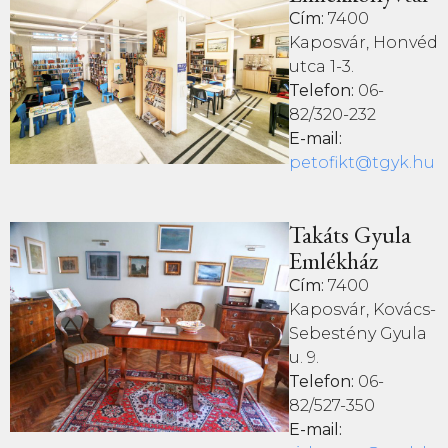
Cím:
7400
Kaposvár, Honvéd
utca 1-3.
Telefon:
06-
82/320-232
E-mail:
petofikt@tgyk.hu
Takáts Gyula
Emlékház
Cím:
7400
Kaposvár, Kovács-
Sebestény Gyula
u. 9.
Telefon:
06-
82/527-350
E-mail: