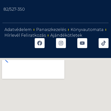
82/527-350
Adatvédelem
Panaszkezelés
Könyvautomata
Hírlevél Feliratkozás
Ajándékötletek