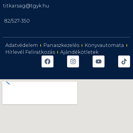
titkarsag@tgyk.hu
82/527-350
Adatvédelem
Panaszkezelés
Könyvautomata
Hírlevél Feliratkozás
Ajándékötletek