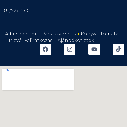
82/527-350
Adatvédelem
Panaszkezelés
Könyvautomata
Hírlevél Feliratkozás
Ajándékötletek