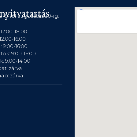
nyitvatartás
s 15-től augusztus 30-ig:
 12:00-18:00
12:00-16:00
: 9:00-16:00
tök: 9:00-16:00
: 9:00-14:00
at: zárva
ap: zárva