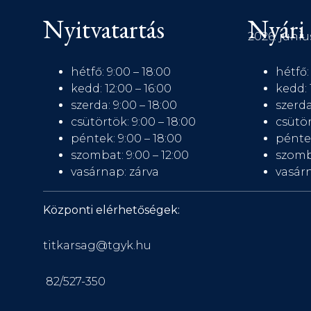
Nyitvatartás
Nyári 
2026. júniu
hétfő: 9:00 – 18:00
hétfő:
kedd: 12:00 – 16:00
kedd: 
szerda: 9:00 – 18:00
szerda
csütörtök: 9:00 – 18:00
csütör
péntek: 9:00 – 18:00
péntek
szombat: 9:00 – 12:00
szomb
vasárnap: zárva
vasárn
Központi elérhetőségek:
titkarsag@tgyk.hu
82/527-350