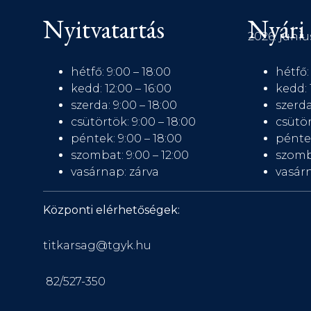
Nyitvatartás
Nyári 
2026. júniu
hétfő: 9:00 – 18:00
hétfő:
kedd: 12:00 – 16:00
kedd: 
szerda: 9:00 – 18:00
szerda
csütörtök: 9:00 – 18:00
csütör
péntek: 9:00 – 18:00
péntek
szombat: 9:00 – 12:00
szomb
vasárnap: zárva
vasárn
Központi elérhetőségek:
titkarsag@tgyk.hu
82/527-350