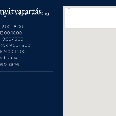
nyitvatartás
s 15-től augusztus 30-ig:
 12:00-18:00
12:00-16:00
: 9:00-16:00
tök: 9:00-16:00
: 9:00-14:00
at: zárva
ap: zárva