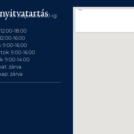
nyitvatartás
s 15-től augusztus 30-ig:
 12:00-18:00
12:00-16:00
: 9:00-16:00
tök: 9:00-16:00
: 9:00-14:00
at: zárva
ap: zárva