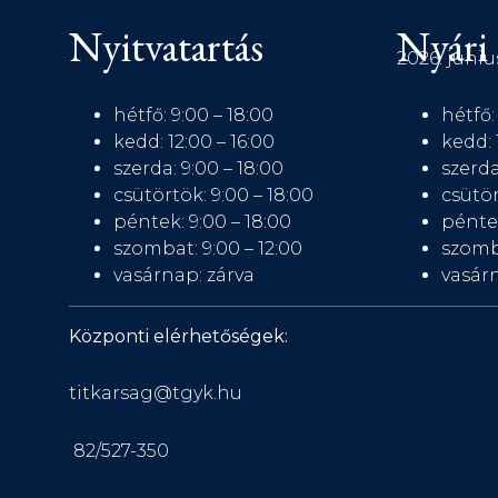
Nyitvatartás
Nyári 
2026. júniu
hétfő: 9:00 – 18:00
hétfő:
kedd: 12:00 – 16:00
kedd: 
szerda: 9:00 – 18:00
szerda
csütörtök: 9:00 – 18:00
csütör
péntek: 9:00 – 18:00
péntek
szombat: 9:00 – 12:00
szomb
vasárnap: zárva
vasárn
Központi elérhetőségek:
titkarsag@tgyk.hu
82/527-350