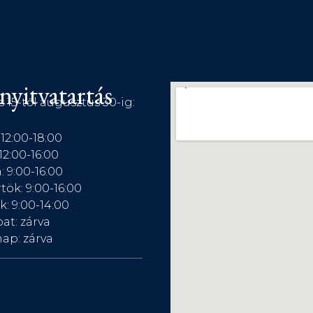
nyitvatartás
s 15-től augusztus 30-ig:
 12:00-18:00
12:00-16:00
: 9:00-16:00
tök: 9:00-16:00
: 9:00-14:00
at: zárva
ap: zárva