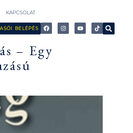
KAPCSOLAT
ASÓI BELÉPÉS
ás – Egy
azású