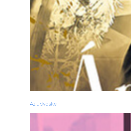
Az ​üdvöske