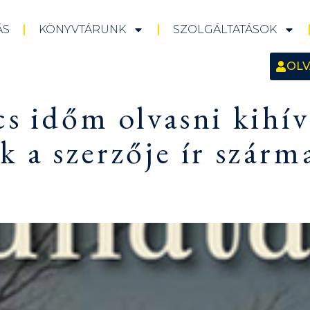
ÁS
KÖNYVTÁRUNK
SZOLGÁLTATÁSOK
OLV
s időm olvasni kihív
k a szerzője ír szárm