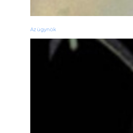
Az ​ügynök