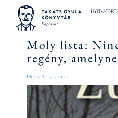
NYITVATART
Moly lista:
Ninc
regény, amelyne
Megváltás ​Zuhatag