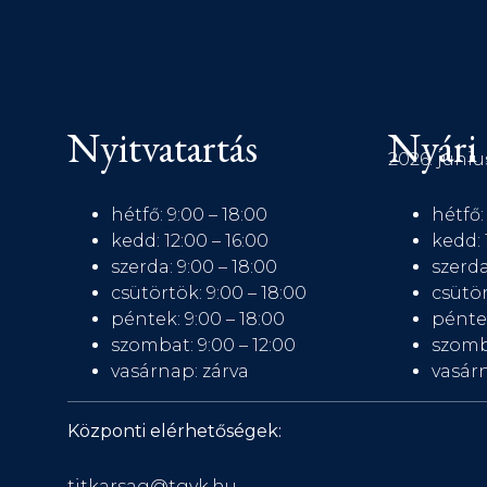
Nyitvatartás
Nyári 
2026. júniu
hétfő: 9:00 – 18:00
hétfő:
kedd: 12:00 – 16:00
kedd: 
szerda: 9:00 – 18:00
szerda
csütörtök: 9:00 – 18:00
csütör
péntek: 9:00 – 18:00
péntek
szombat: 9:00 – 12:00
szomb
vasárnap: zárva
vasárn
Központi elérhetőségek:
titkarsag@tgyk.hu