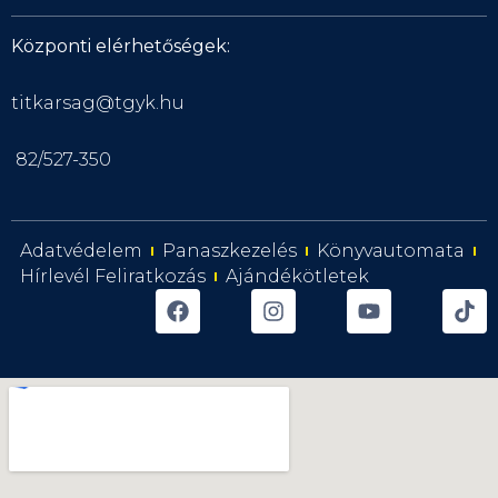
Központi elérhetőségek:
titkarsag@tgyk.hu
82/527-350
Adatvédelem
Panaszkezelés
Könyvautomata
Hírlevél Feliratkozás
Ajándékötletek