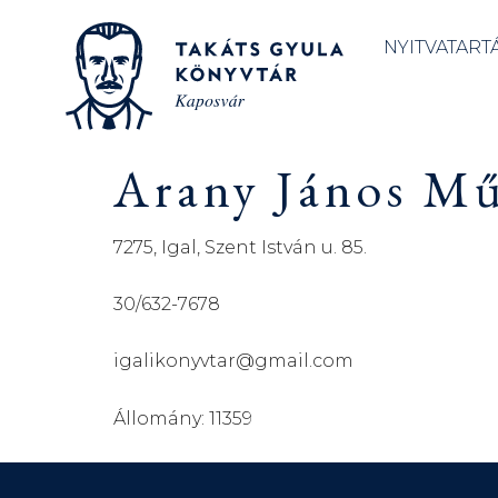
NYITVATART
Arany János Mű
7275, Igal, Szent István u. 85.
30/632-7678
igalikonyvtar@gmail.com
Állomány: 11359