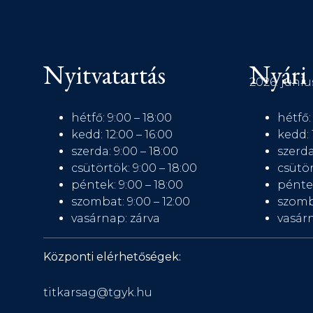
Nyitvatartás
Nyári 
2026. júniu
hétfő: 9:00 – 18:00
hétfő:
kedd: 12:00 – 16:00
kedd: 
szerda: 9:00 – 18:00
szerda
csütörtök: 9:00 – 18:00
csütör
péntek: 9:00 – 18:00
péntek
szombat: 9:00 – 12:00
szomb
vasárnap: zárva
vasárn
Központi elérhetőségek:
titkarsag@tgyk.hu