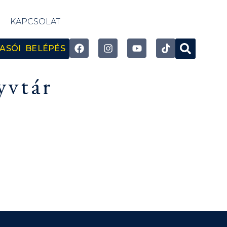
KAPCSOLAT
ASÓI BELÉPÉS
yvtár