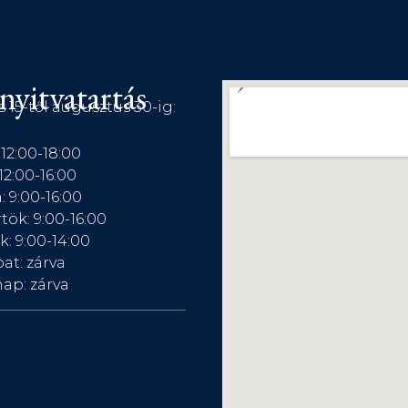
nyitvatartás
s 15-től augusztus 30-ig:
 12:00-18:00
12:00-16:00
: 9:00-16:00
tök: 9:00-16:00
: 9:00-14:00
at: zárva
ap: zárva