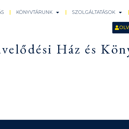
ÁS
KÖNYVTÁRUNK
SZOLGÁLTATÁSOK
OLV
velődési Ház és Kön