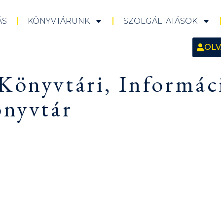
ÁS
KÖNYVTÁRUNK
SZOLGÁLTATÁSOK
OLV
Könyvtári, Informáci
önyvtár