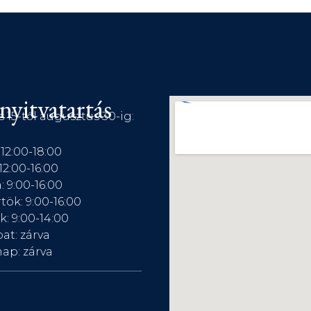
nyitvatartás
s 15-től augusztus 30-ig:
 12:00-18:00
12:00-16:00
: 9:00-16:00
tök: 9:00-16:00
: 9:00-14:00
at: zárva
ap: zárva