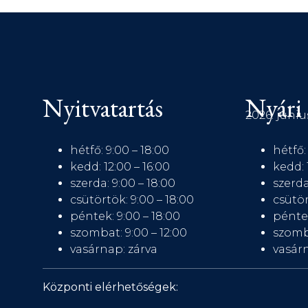
Nyitvatartás
Nyári 
2026. júniu
hétfő: 9:00 – 18:00
hétfő:
kedd: 12:00 – 16:00
kedd: 
szerda: 9:00 – 18:00
szerda
csütörtök: 9:00 – 18:00
csütör
péntek: 9:00 – 18:00
péntek
szombat: 9:00 – 12:00
szomb
vasárnap: zárva
vasárn
Központi elérhetőségek: