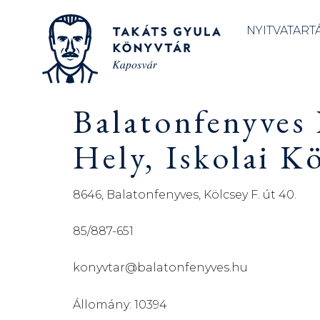
NYITVATART
Balatonfenyves 
Hely, Iskolai K
8646, Balatonfenyves, Kölcsey F. út 40.
85/887-651
konyvtar@balatonfenyves.hu
Állomány: 10394