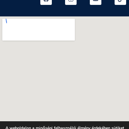
A weboldalon a minőségi felhasználói élmény érdekében sütiket