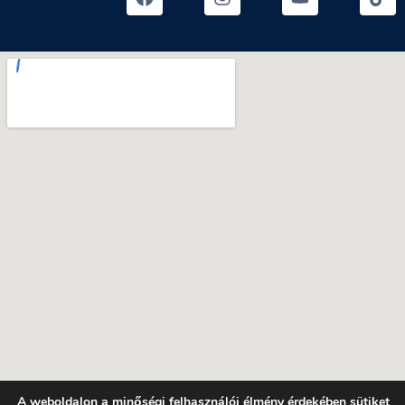
A weboldalon a minőségi felhasználói élmény érdekében sütiket