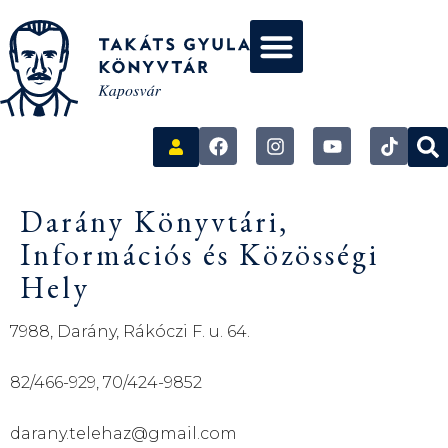
Darány Könyvtári,
Információs és Közösségi
Hely
7988, Darány, Rákóczi F. u. 64.
82/466-929, 70/424-9852
darany.telehaz@gmail.com