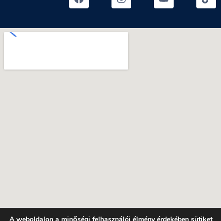
A weboldalon a minőségi felhasználói élmény érdekében sütiket