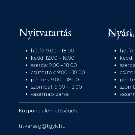
Nyitvatartás
Nyári 
2026. júniu
hétfő: 9:00 – 18:00
hétfő:
kedd: 12:00 – 16:00
kedd: 
szerda: 9:00 – 18:00
szerda
csütörtök: 9:00 – 18:00
csütör
péntek: 9:00 – 18:00
péntek
szombat: 9:00 – 12:00
szomb
vasárnap: zárva
vasárn
Központi elérhetőségek:
titkarsag@tgyk.hu