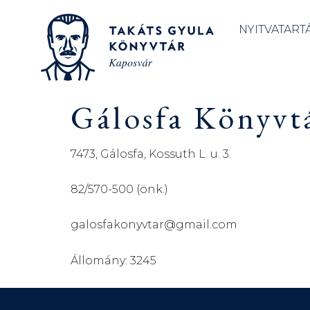
NYITVATART
Gálosfa Könyvtá
7473, Gálosfa, Kossuth L. u. 3.
82/570-500 (önk.)
galosfakonyvtar@gmail.com
Állomány: 3245