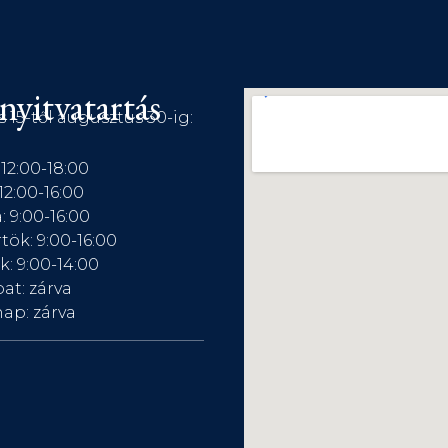
nyitvatartás
s 15-től augusztus 30-ig:
 12:00-18:00
12:00-16:00
: 9:00-16:00
tök: 9:00-16:00
: 9:00-14:00
at: zárva
ap: zárva