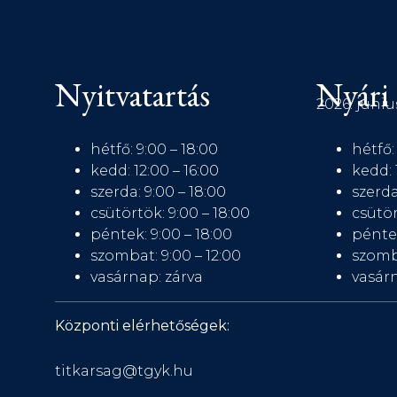
Nyitvatartás
Nyári 
2026. júniu
hétfő: 9:00 – 18:00
hétfő:
kedd: 12:00 – 16:00
kedd: 
szerda: 9:00 – 18:00
szerda
csütörtök: 9:00 – 18:00
csütör
péntek: 9:00 – 18:00
péntek
szombat: 9:00 – 12:00
szomb
vasárnap: zárva
vasárn
Központi elérhetőségek:
titkarsag@tgyk.hu