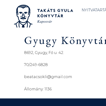
NYITVATART
Gyugy Könyvtár
8692, Gyugy, Fő u. 42.
70/249-6828
beatacsokli@gmail.com
Állomány: 1136