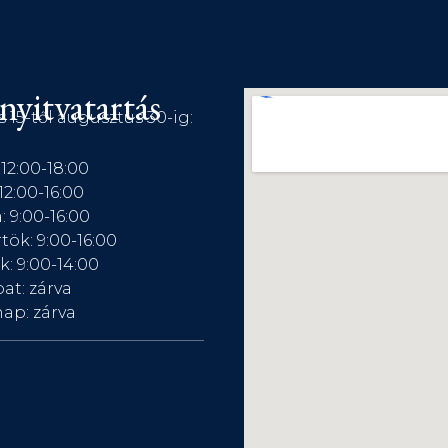
nyitvatartás
s 15-től augusztus 30-ig:
 12:00-18:00
12:00-16:00
: 9:00-16:00
tök: 9:00-16:00
: 9:00-14:00
at: zárva
ap: zárva