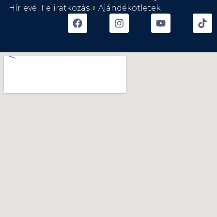
Hírlevél Feliratkozás
Ajándékötletek