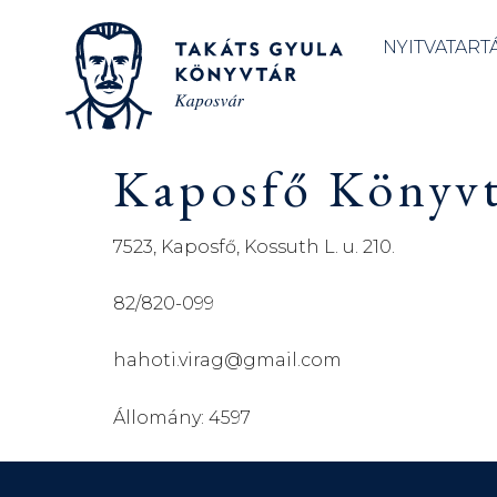
NYITVATART
Kaposfő Könyvtá
7523, Kaposfő, Kossuth L. u. 210.
82/820-099
hahoti.virag@gmail.com
Állomány: 4597