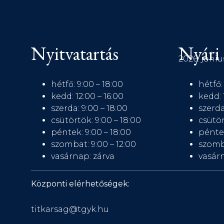
Nyitvatartás
Nyári 
2026. júniu
hétfő: 9:00 – 18:00
hétfő:
kedd: 12:00 – 16:00
kedd: 
szerda: 9:00 – 18:00
szerda
csütörtök: 9:00 – 18:00
csütör
péntek: 9:00 – 18:00
péntek
szombat: 9:00 – 12:00
szomb
vasárnap: zárva
vasárn
Központi elérhetőségek:
titkarsag@tgyk.hu