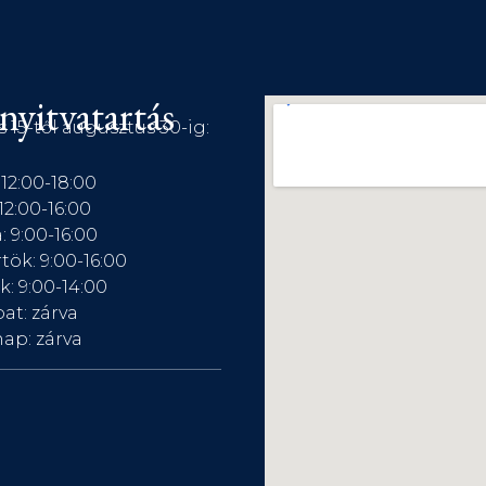
nyitvatartás
s 15-től augusztus 30-ig:
 12:00-18:00
12:00-16:00
: 9:00-16:00
tök: 9:00-16:00
: 9:00-14:00
at: zárva
ap: zárva