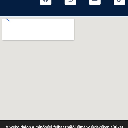
A weboldalon a minőségi felhasználói élmény érdekében sütiket