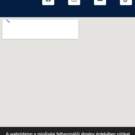
A weboldalon a minőségi felhasználói élmény érdekében sütiket