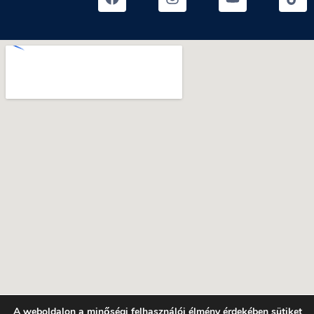
A weboldalon a minőségi felhasználói élmény érdekében sütiket