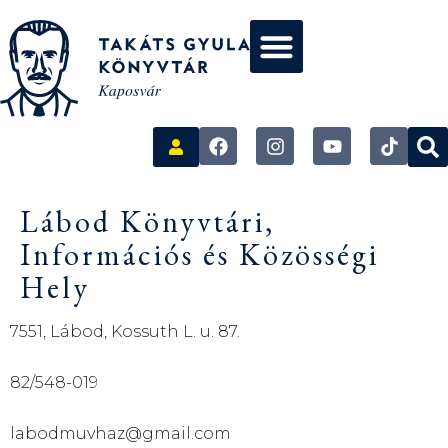
Lábod Könyvtári,
Információs és Közösségi
Hely
7551, Lábod, Kossuth L. u. 87.
82/548-019
labodmuvhaz@gmail.com