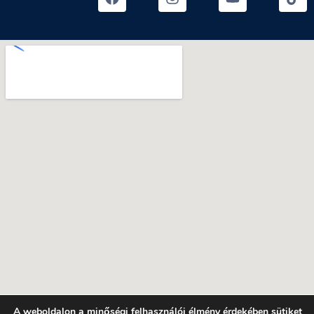
A weboldalon a minőségi felhasználói élmény érdekében sütiket