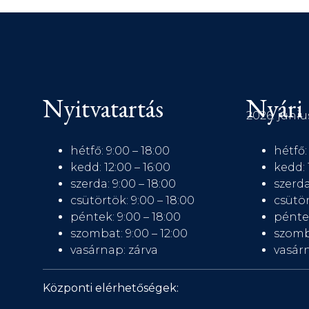
Nyitvatartás
Nyári 
2026. júniu
hétfő: 9:00 – 18:00
hétfő:
kedd: 12:00 – 16:00
kedd: 
szerda: 9:00 – 18:00
szerda
csütörtök: 9:00 – 18:00
csütör
péntek: 9:00 – 18:00
péntek
szombat: 9:00 – 12:00
szomb
vasárnap: zárva
vasárn
Központi elérhetőségek: