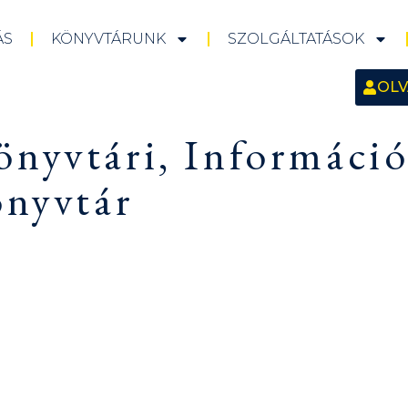
ÁS
KÖNYVTÁRUNK
SZOLGÁLTATÁSOK
OLV
nyvtári, Információ
önyvtár