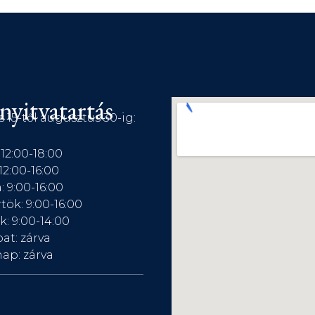
nyitvatartás
s 15-től augusztus 30-ig:
 12:00-18:00
12:00-16:00
: 9:00-16:00
tök: 9:00-16:00
: 9:00-14:00
at: zárva
ap: zárva