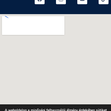
A weboldalon a minőségi felhasználói élmény érdekében sütiket