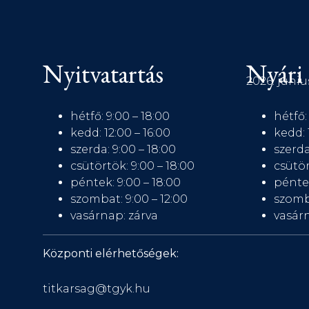
Nyitvatartás
Nyári 
2026. júniu
hétfő: 9:00 – 18:00
hétfő:
kedd: 12:00 – 16:00
kedd: 
szerda: 9:00 – 18:00
szerda
csütörtök: 9:00 – 18:00
csütör
péntek: 9:00 – 18:00
péntek
szombat: 9:00 – 12:00
szomb
vasárnap: zárva
vasárn
Központi elérhetőségek:
titkarsag@tgyk.hu