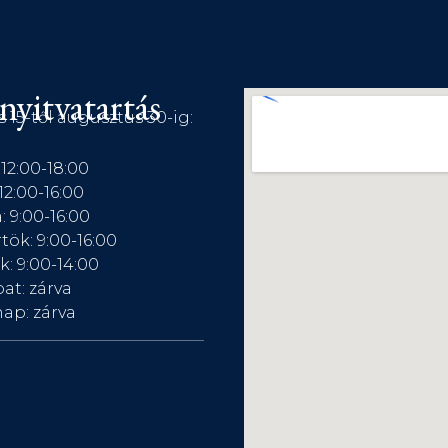
nyitvatartás
s 15-től augusztus 30-ig:
 12:00-18:00
12:00-16:00
: 9:00-16:00
tök: 9:00-16:00
: 9:00-14:00
at: zárva
ap: zárva