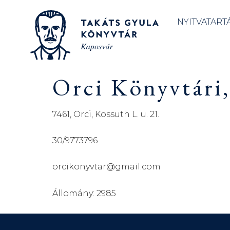
NYITVATART
Orci Könyvtári,
7461, Orci, Kossuth L. u. 21.
30/9773796
orcikonyvtar@gmail.com
Állomány: 2985