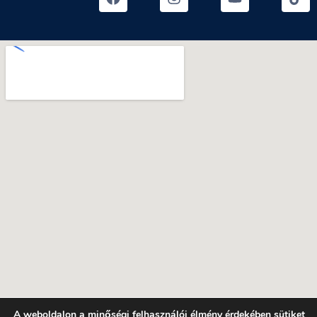
A weboldalon a minőségi felhasználói élmény érdekében sütiket