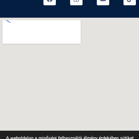
A weboldalon a minőségi felhasználói élmény érdekében sütiket