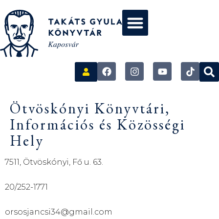
Ötvöskónyi Könyvtári,
Információs és Közösségi
Hely
7511, Ötvöskónyi, Fő u. 63.
20/252-1771
orsosjancsi34@gmail.com