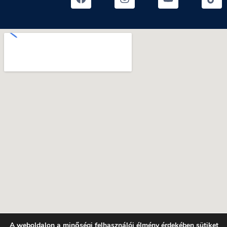
A weboldalon a minőségi felhasználói élmény érdekében sütiket