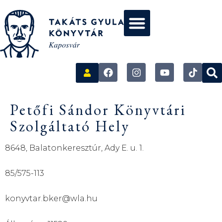
Petőfi Sándor Könyvtári
Szolgáltató Hely
8648, Balatonkeresztúr, Ady E. u. 1.
85/575-113
konyvtar.bker@wla.hu