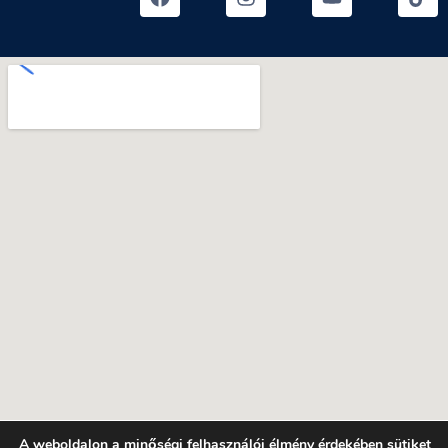
A weboldalon a minőségi felhasználói élmény érdekében sütiket