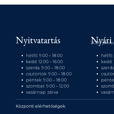
Nyitvatartás
Nyári 
2026. júniu
hétfő: 9:00 – 18:00
hétfő:
kedd: 12:00 – 16:00
kedd: 
szerda: 9:00 – 18:00
szerda
csütörtök: 9:00 – 18:00
csütör
péntek: 9:00 – 18:00
péntek
szombat: 9:00 – 12:00
szomb
vasárnap: zárva
vasárn
Központi elérhetőségek: