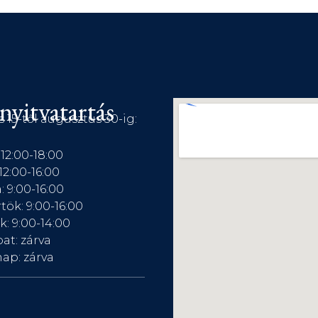
nyitvatartás
s 15-től augusztus 30-ig:
 12:00-18:00
12:00-16:00
: 9:00-16:00
tök: 9:00-16:00
: 9:00-14:00
at: zárva
ap: zárva