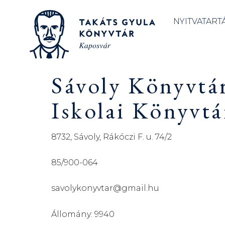
NYITVATART
Sávoly Könyvtár
Iskolai Könyvtá
8732, Sávoly, Rákóczi F. u. 74/2
85/900-064
savolykonyvtar@gmail.hu
Állomány: 9940