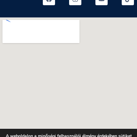
A weboldalon a minőségi felhasználói élmény érdekében sütiket